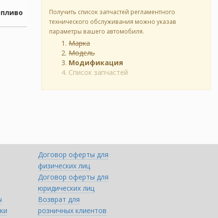
опливо
Получить список запчастей регламентного
технического обслуживания можно указав
параметры вашего автомобиля.
Марка
Модель
Модификация
Список запчастей
Договор оферты для
физических лиц
Договор оферты для
юридических лиц
ы
Возврат для
ки
розничных клиентов