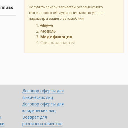
опливо
Получить список запчастей регламентного
технического обслуживания можно указав
параметры вашего автомобиля.
Марка
Модель
Модификация
Список запчастей
Договор оферты для
физических лиц
Договор оферты для
юридических лиц
ы
Возврат для
ки
розничных клиентов