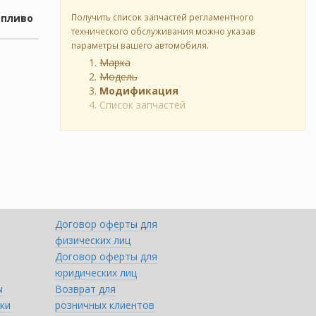
опливо
Получить список запчастей регламентного
технического обслуживания можно указав
параметры вашего автомобиля.
Марка
Модель
Модификация
Список запчастей
Договор оферты для
физических лиц
Договор оферты для
юридических лиц
ы
Возврат для
ки
розничных клиентов