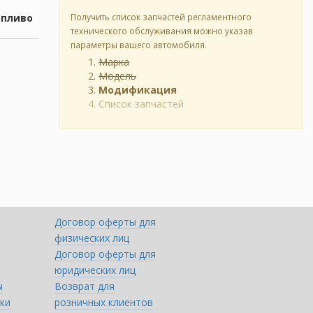
опливо
Получить список запчастей регламентного
технического обслуживания можно указав
параметры вашего автомобиля.
Марка
Модель
Модификация
Список запчастей
Договор оферты для
физических лиц
Договор оферты для
юридических лиц
ы
Возврат для
ки
розничных клиентов