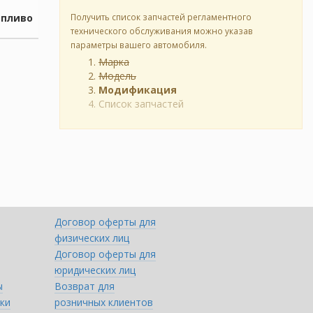
опливо
Получить список запчастей регламентного
технического обслуживания можно указав
параметры вашего автомобиля.
Марка
Модель
Модификация
Список запчастей
Договор оферты для
физических лиц
Договор оферты для
юридических лиц
ы
Возврат для
ки
розничных клиентов