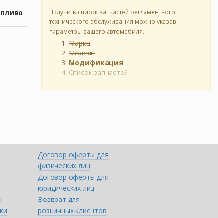
опливо
Получить список запчастей регламентного
технического обслуживания можно указав
параметры вашего автомобиля.
Марка
Модель
Модификация
Список запчастей
Договор оферты для
физических лиц
Договор оферты для
юридических лиц
ы
Возврат для
ки
розничных клиентов