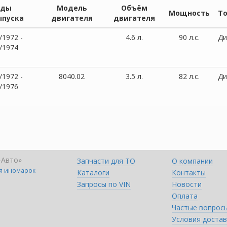
оды
Модель
Объём
Мощность
Т
ыпуска
двигателя
двигателя
/1972 -
4.6 л.
90 л.с.
Ди
/1974
/1972 -
8040.02
3.5 л.
82 л.с.
Ди
/1976
-Авто»
Запчасти для ТО
О компании
ля иномарок
Каталоги
Контакты
Запросы по VIN
Новости
Оплата
Частые вопрос
Условия достав