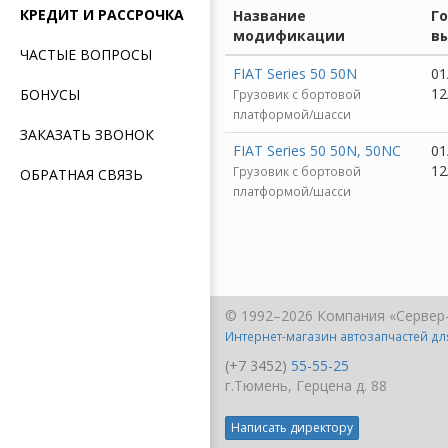
КРЕДИТ И РАССРОЧКА
Название
Г
модификации
в
ЧАСТЫЕ ВОПРОСЫ
FIAT Series 50 50N
01
12
БОНУСЫ
Грузовик c бортовой
платформой/шасси
ЗАКАЗАТЬ ЗВОНОК
FIAT Series 50 50N, 50NC
01
12
Грузовик c бортовой
ОБРАТНАЯ СВЯЗЬ
платформой/шасси
© 1992–2026 Компания «Сервер
Интернет-магазин автозапчастей д
(+7 3452)
55-55-25
г.Тюмень, Герцена д. 88
Написать директору