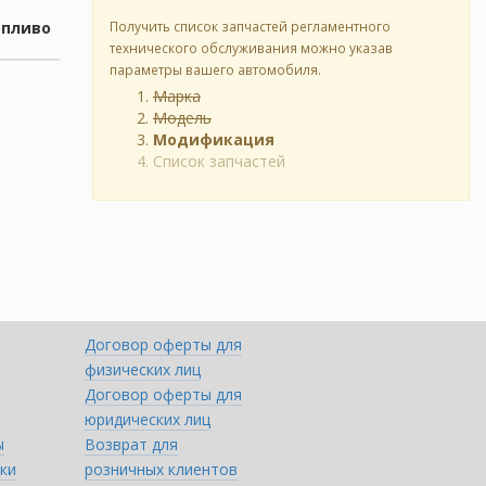
опливо
Получить список запчастей регламентного
технического обслуживания можно указав
параметры вашего автомобиля.
Марка
Модель
Модификация
Список запчастей
Договор оферты для
физических лиц
Договор оферты для
юридических лиц
ы
Возврат для
ки
розничных клиентов