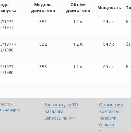
Годы
Модель
Объём
Мощность
Т
выпуска
двигателя
двигателя
7/1972 -
EB1
1.2 л.
54 л.с.
бе
02/1977
3/1977 -
EB2
1.2 л.
54 л.с.
бе
12/1980
9/1977 -
EB3
1.2 л.
60 л.с.
бе
12/1980
-Авто»
Запчасти для ТО
О компании
ля иномарок
Каталоги
Контакты
Запросы по VIN
Новости
Оплата