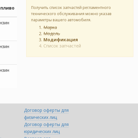
опливо
Получить список запчастей регламентного
технического обслуживания можно указав
параметры вашего автомобиля.
нзин
Марка
Модель
Модификация
Список запчастей
нзин
нзин
Договор оферты для
физических лиц
Договор оферты для
юридических лиц