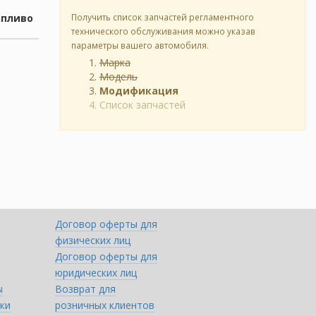
опливо
Получить список запчастей регламентного
технического обслуживания можно указав
параметры вашего автомобиля.
Марка
Модель
Модификация
Список запчастей
Договор оферты для
физических лиц
Договор оферты для
юридических лиц
ы
Возврат для
ки
розничных клиентов