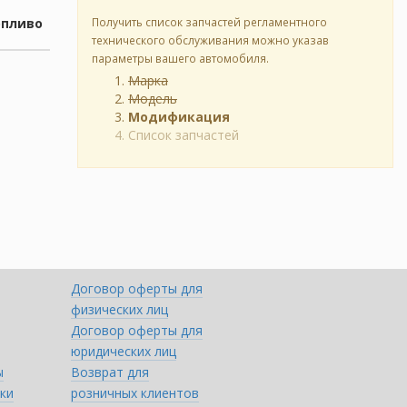
опливо
Получить список запчастей регламентного
технического обслуживания можно указав
параметры вашего автомобиля.
Марка
Модель
Модификация
Список запчастей
Договор оферты для
физических лиц
Договор оферты для
юридических лиц
ы
Возврат для
ки
розничных клиентов