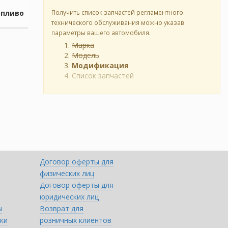
опливо
Получить список запчастей регламентного
технического обслуживания можно указав
параметры вашего автомобиля.
Марка
Модель
Модификация
Список запчастей
Договор оферты для
физических лиц
Договор оферты для
юридических лиц
ы
Возврат для
ки
розничных клиентов