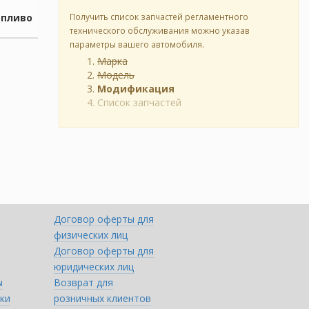
опливо
Получить список запчастей регламентного
технического обслуживания можно указав
параметры вашего автомобиля.
Марка
Модель
Модификация
Список запчастей
Договор оферты для
физических лиц
Договор оферты для
юридических лиц
ы
Возврат для
ки
розничных клиентов