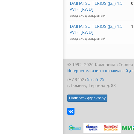
DAIHATSU TERIOS (J2_) 1.5
0
VVT-i [RWD]
вездеход закрытый
DAIHATSU TERIOS (J2_) 1.5
1
VVT-i [RWD]
вездеход закрытый
© 1992–2026 Компания «Сервер
Интернет-магазин автозапчастей д
(+7 3452)
55-55-25
г.Тюмень, Герцена д. 88
Написать директору