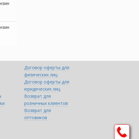
нзин
нзин
Договор оферты для
физических лиц
Договор оферты для
юридических лиц
ы
Возврат для
ки
розничных клиентов
Возврат для
оптовиков