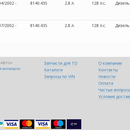
04/2002 -
8140.43S
2.8 л.
128 л.с.
Дизель
07/2002 -
8140.43S
2.8 л.
128 л.с.
Дизель
-Авто»
Запчасти для ТО
О компании
ля иномарок
Каталоги
Контакты
Запросы по VIN
Новости
Оплата
Частые вопрос
Условия достав