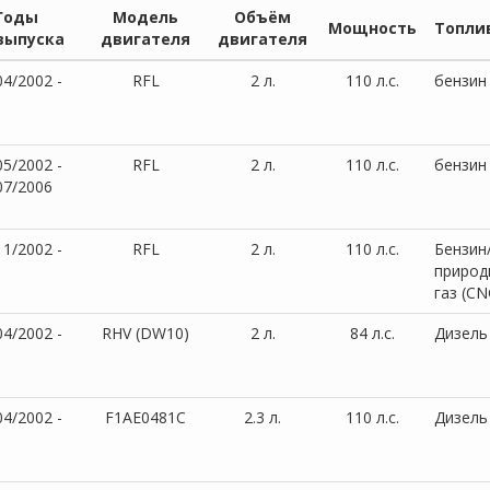
Годы
Модель
Объём
Мощность
Топли
выпуска
двигателя
двигателя
04/2002 -
RFL
2 л.
110 л.с.
бензин
05/2002 -
RFL
2 л.
110 л.с.
бензин
07/2006
11/2002 -
RFL
2 л.
110 л.с.
Бензин
природ
газ (CN
04/2002 -
RHV (DW10)
2 л.
84 л.с.
Дизель
04/2002 -
F1AE0481C
2.3 л.
110 л.с.
Дизель