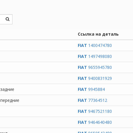
Ссылка на деталь
FIAT
1400474780
FIAT
1497498080
FIAT
9655945780
FIAT
9400831929
 задние
FIAT
9945884
 передние
FIAT
77364512
FIAT
9467521180
FIAT
9464640480