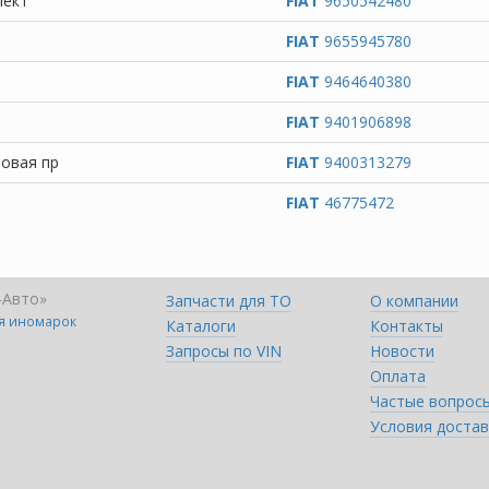
лект
FIAT
9650542480
FIAT
9655945780
FIAT
9464640380
FIAT
9401906898
бовая пр
FIAT
9400313279
FIAT
46775472
-Авто»
Запчасти для ТО
О компании
ля иномарок
Каталоги
Контакты
Запросы по VIN
Новости
Оплата
Частые вопрос
Условия достав