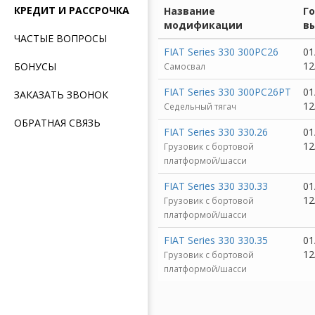
КРЕДИТ И РАССРОЧКА
Название
Г
модификации
в
ЧАСТЫЕ ВОПРОСЫ
FIAT Series 330 300PC26
01
12
БОНУСЫ
Самосвал
FIAT Series 330 300PC26PT
01
ЗАКАЗАТЬ ЗВОНОК
12
Седельный тягач
ОБРАТНАЯ СВЯЗЬ
FIAT Series 330 330.26
01
12
Грузовик c бортовой
платформой/шасси
FIAT Series 330 330.33
01
12
Грузовик c бортовой
платформой/шасси
FIAT Series 330 330.35
01
12
Грузовик c бортовой
платформой/шасси