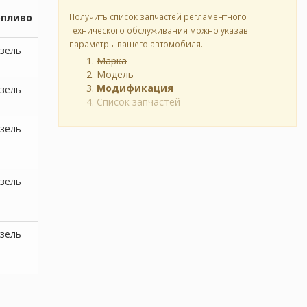
опливо
Получить список запчастей регламентного
технического обслуживания можно указав
параметры вашего автомобиля.
зель
Марка
Модель
Модификация
зель
Список запчастей
зель
зель
зель