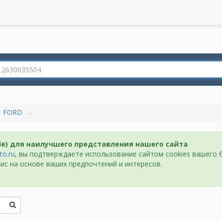
FORD
ie) для наилучшего представления нашего сайта
to.ru
, вы подтверждаете использование сайтом cookies вашего 
ис на основе ваших предпочтений и интересов.