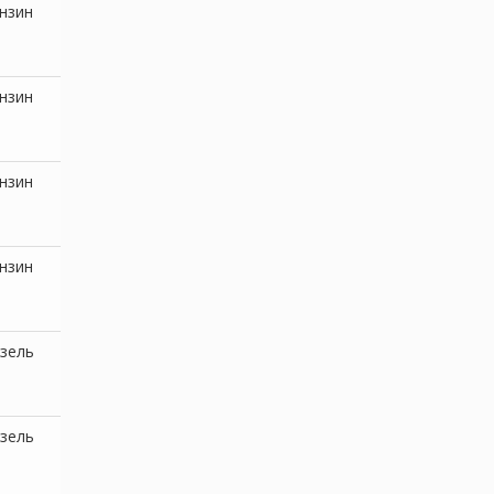
нзин
нзин
нзин
нзин
зель
зель