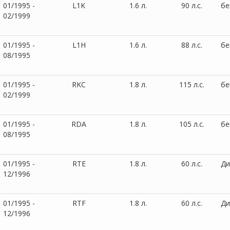
01/1995 -
L1K
1.6 л.
90 л.с.
бе
02/1999
01/1995 -
L1H
1.6 л.
88 л.с.
бе
08/1995
01/1995 -
RKC
1.8 л.
115 л.с.
бе
02/1999
01/1995 -
RDA
1.8 л.
105 л.с.
бе
08/1995
01/1995 -
RTE
1.8 л.
60 л.с.
Ди
12/1996
01/1995 -
RTF
1.8 л.
60 л.с.
Ди
12/1996