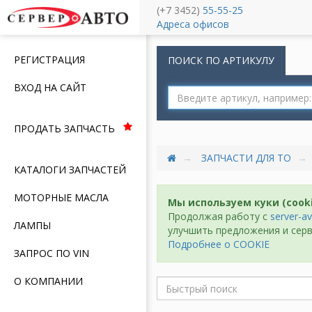
(+7 3452)
55-55-25
Меню
Адреса офисов
РЕГИСТРАЦИЯ
ПОИСК ПО АРТИКУЛУ
ВХОД НА САЙТ
ПРОДАТЬ ЗАПЧАСТЬ
ЗАПЧАСТИ ДЛЯ ТО
КАТАЛОГИ ЗАПЧАСТЕЙ
МОТОРНЫЕ МАСЛА
Мы используем куки (cook
Продолжая работу с
server-av
ЛАМПЫ
улучшить предложения и серв
Подробнее о COOKIE
ЗАПРОС ПО VIN
О КОМПАНИИ