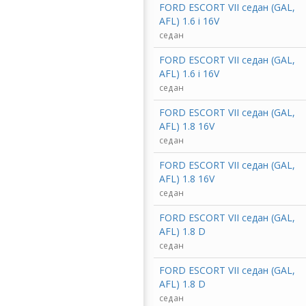
FORD ESCORT VII седан (GAL,
AFL) 1.6 i 16V
седан
FORD ESCORT VII седан (GAL,
AFL) 1.6 i 16V
седан
FORD ESCORT VII седан (GAL,
AFL) 1.8 16V
седан
FORD ESCORT VII седан (GAL,
AFL) 1.8 16V
седан
FORD ESCORT VII седан (GAL,
AFL) 1.8 D
седан
FORD ESCORT VII седан (GAL,
AFL) 1.8 D
седан