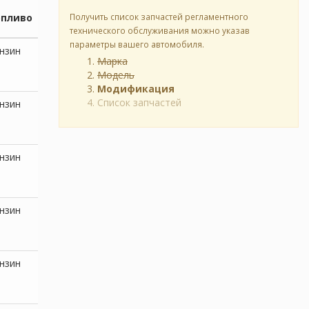
опливо
Получить список запчастей регламентного
технического обслуживания можно указав
параметры вашего автомобиля.
нзин
Марка
Модель
Модификация
Список запчастей
нзин
нзин
нзин
нзин