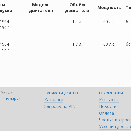
ды
Модель
Объём
Мощность
Т
пуска
двигателя
двигателя
1964 -
1.5 л.
60 л.с.
бе
/1967
1964 -
1.7 л.
69 л.с.
бе
/1967
-Авто»
Запчасти для ТО
О компании
ля иномарок
Каталоги
Контакты
Запросы по VIN
Новости
Оплата
Частые вопрос
Условия достав