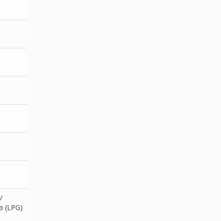
/
з (LPG)