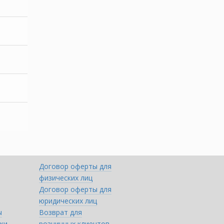
Договор оферты для
физических лиц
Договор оферты для
юридических лиц
ы
Возврат для
ки
розничных клиентов