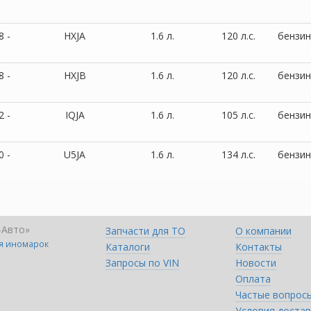
8 -
HXJA
1.6 л.
120 л.с.
бензин
8 -
HXJB
1.6 л.
120 л.с.
бензин
2 -
IQJA
1.6 л.
105 л.с.
бензин
0 -
U5JA
1.6 л.
134 л.с.
бензин
-Авто»
Запчасти для ТО
О компании
ля иномарок
Каталоги
Контакты
Запросы по VIN
Новости
Оплата
Частые вопрос
Условия достав