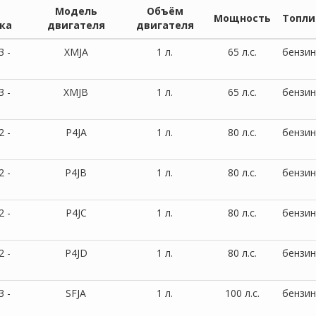
Модель
Объём
Мощность
Топли
ка
двигателя
двигателя
3 -
XMJA
1 л.
65 л.с.
бензин
3 -
XMJB
1 л.
65 л.с.
бензин
2 -
P4JA
1 л.
80 л.с.
бензин
2 -
P4JB
1 л.
80 л.с.
бензин
2 -
P4JC
1 л.
80 л.с.
бензин
2 -
P4JD
1 л.
80 л.с.
бензин
3 -
SFJA
1 л.
100 л.с.
бензин