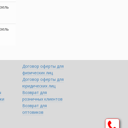
зель
зель
Договор оферты для
физических лиц
Договор оферты для
юридических лиц
ы
Возврат для
ки
розничных клиентов
Возврат для
оптовиков