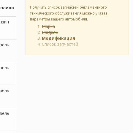
опливо
Получить список запчастей регламентного
технического обслуживания можно указав
параметры вашего автомобиля.
нзин
Марка
Модель
Модификация
Список запчастей
зель
зель
зель
зель