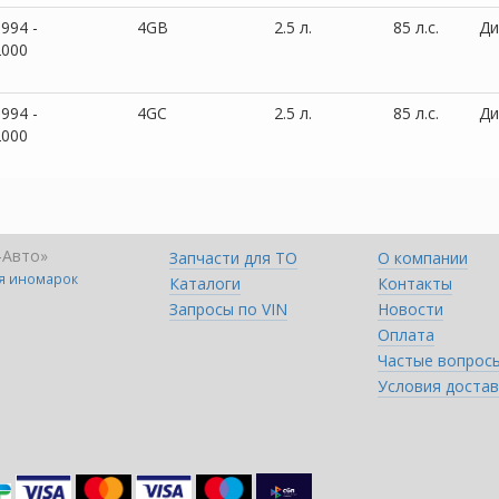
994 -
4GB
2.5 л.
85 л.с.
Ди
2000
994 -
4GC
2.5 л.
85 л.с.
Ди
2000
-Авто»
Запчасти для ТО
О компании
ля иномарок
Каталоги
Контакты
Запросы по VIN
Новости
Оплата
Частые вопрос
Условия достав