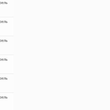
зель
зель
зель
зель
зель
зель