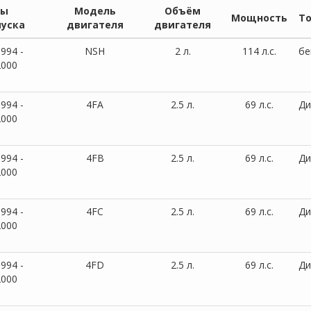
ды
Модель
Объём
Мощность
Т
уска
двигателя
двигателя
994 -
NSH
2 л.
114 л.с.
бе
2000
994 -
4FA
2.5 л.
69 л.с.
Ди
2000
994 -
4FB
2.5 л.
69 л.с.
Ди
2000
994 -
4FC
2.5 л.
69 л.с.
Ди
2000
994 -
4FD
2.5 л.
69 л.с.
Ди
2000