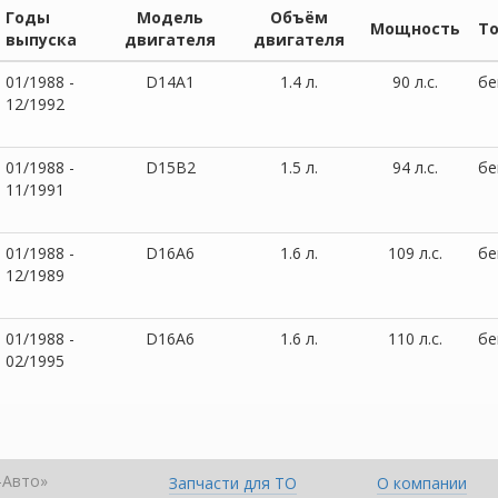
Годы
Модель
Объём
Мощность
Т
выпуска
двигателя
двигателя
01/1988 -
D14A1
1.4 л.
90 л.с.
бе
12/1992
01/1988 -
D15B2
1.5 л.
94 л.с.
бе
11/1991
01/1988 -
D16A6
1.6 л.
109 л.с.
бе
12/1989
01/1988 -
D16A6
1.6 л.
110 л.с.
бе
02/1995
-Авто»
Запчасти для ТО
О компании