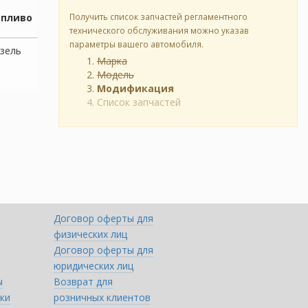
опливо
Получить список запчастей регламентного
технического обслуживания можно указав
параметры вашего автомобиля.
зель
Марка
Модель
Модификация
Список запчастей
Договор оферты для
физических лиц
Договор оферты для
юридических лиц
ы
Возврат для
ки
розничных клиентов