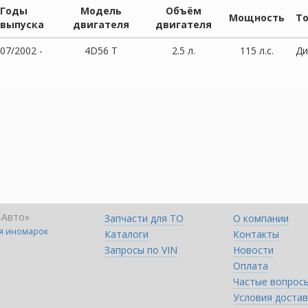
Годы
Модель
Объём
Мощность
Т
выпуска
двигателя
двигателя
07/2002 -
4D56 T
2.5 л.
115 л.с.
Ди
-Авто»
Запчасти для ТО
О компании
ля иномарок
Каталоги
Контакты
Запросы по VIN
Новости
Оплата
Частые вопрос
Условия достав