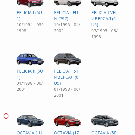
FELICIA I (6U
FELICIA I FU
FELICIA I УН
1)
N (797)
ИВЕРСАЛ (6
10/1994 - 03/
10/1995 - 04/
U5)
1998
2002
07/1995 - 03/
1998
FELICIA II (6U
FELICIA II УН
1)
ИВЕРСАЛ (6
01/1998 - 06/
U5)
2001
01/1998 - 06/
2001
O
OCTAVIA (1U
OCTAVIA (1Z
OCTAVIA (5E