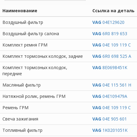
Наименование
Ссылка на деталь
Воздушный фильтр
VAG
04E129620
Воздушный фильтр салона
VAG
6R0 819 653
Комплект ремня ГРМ
VAG
04E 109 119 C
Комплект тормозных колодок, задние
VAG
6R0 698 525 A
Комплект тормозных колодок,
VAG
8E0698451K
передние
Масляный фильтр
VAG
04E 115 561 H
Натяжной ролик, ремень ГРМ
VAG
04E109479A
Ремень ГРМ
VAG
04E 109 119 C
Свеча зажигания
VAG
04E 905 601
Топливный фильтр
VAG
1K0201051K